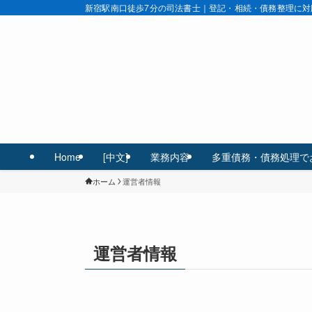
新宿駅南口徒歩7分の司法書士｜登記・相続・債務整理に対
Home
[中文]
業務内容
多重債務・債務処理で
ホーム
運営者情報
運営者情報