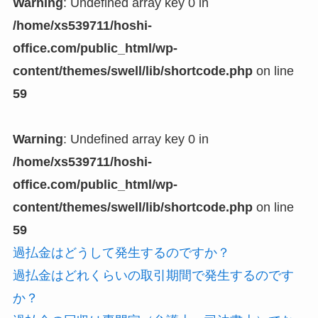
Warning
: Undefined array key 0 in
/home/xs539711/hoshi-
office.com/public_html/wp-
content/themes/swell/lib/shortcode.php
on line
59
Warning
: Undefined array key 0 in
/home/xs539711/hoshi-
office.com/public_html/wp-
content/themes/swell/lib/shortcode.php
on line
59
過払金はどうして発生するのですか？
過払金はどれくらいの取引期間で発生するのです
か？