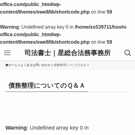
office.com/public_html/wp-
content/themes/swell/lib/shortcode.php
on line
59
Warning
: Undefined array key 0 in
/home/xs539711/hoshi-
office.com/public_html/wp-
content/themes/swell/lib/shortcode.php
on line
59
司法書士｜星総合法務事務所
ホーム
よくあるお問い合わせ
債務整理についてのＱ＆Ａ
債務整理についてのＱ＆Ａ
Warning
: Undefined array key 0 in