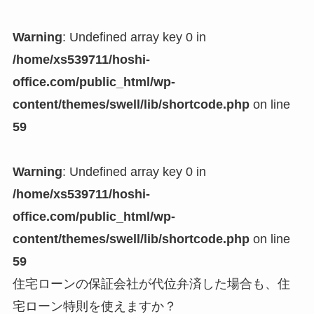
Warning
: Undefined array key 0 in
/home/xs539711/hoshi-
office.com/public_html/wp-
content/themes/swell/lib/shortcode.php
on line
59
Warning
: Undefined array key 0 in
/home/xs539711/hoshi-
office.com/public_html/wp-
content/themes/swell/lib/shortcode.php
on line
59
住宅ローンの保証会社が代位弁済した場合も、住
宅ローン特則を使えますか？