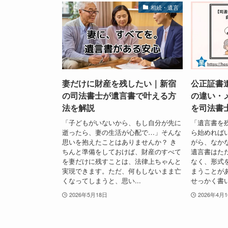
相続・遺言
妻だけに財産を残したい｜新宿
公正証書
の司法書士が遺言書で叶える方
の違い・
法を解説
を司法書
「子どもがいないから、もし自分が先に
「遺言書を
逝ったら、妻の生活が心配で…」そんな
ら始めれば
思いを抱えたことはありませんか？ き
がら、なか
ちんと準備をしておけば、財産のすべて
遺言書はた
を妻だけに残すことは、法律上ちゃんと
なく、形式
実現できます。ただ、何もしないまま亡
まうことが
くなってしまうと、思い...
せっかく書い
2026年5月18日
2026年4月