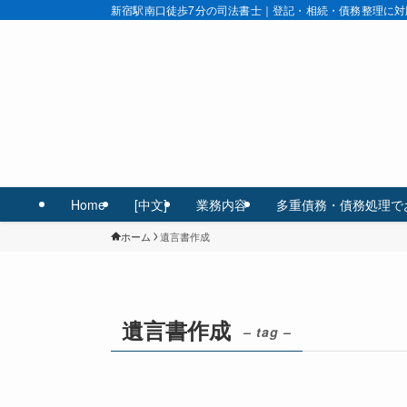
新宿駅南口徒歩7分の司法書士｜登記・相続・債務整理に対
Home
[中文]
業務内容
多重債務・債務処理で
ホーム
遺言書作成
遺言書作成
– tag –