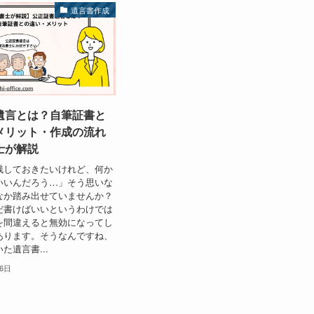
遺言書作成
遺言とは？自筆証書と
メリット・作成の流れ
士が解説
残しておきたいけれど、何か
いいんだろう…」そう思いな
なか踏み出せていませんか？
だ書けばいいというわけでは
を間違えると無効になってし
あります。そうなんですね、
た遺言書...
16日