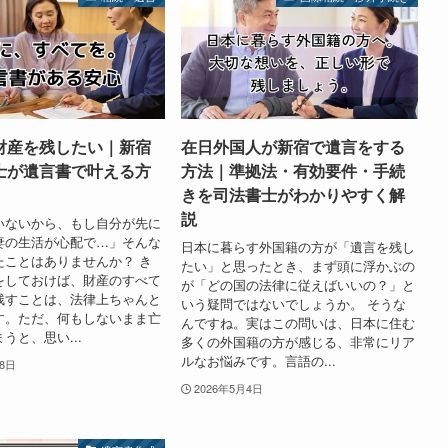
財産を残したい｜新宿
在日外国人が新宿で遺言をする
士が遺言書で叶える方
方法｜準拠法・有効要件・手続
きを司法書士がわかりやすく解
説
いないから、もし自分が先に
妻の生活が心配で…」そんな
日本に暮らす外国籍の方が「遺言を残し
たことはありませんか？ き
たい」と思ったとき、まず頭に浮かぶの
をしておけば、財産のすべて
が「どの国の法律に従えばいいの？」と
残すことは、法律上ちゃんと
いう疑問ではないでしょうか。 そうな
す。ただ、何もしないまま亡
んですね。実はこの問いは、日本に住む
うと、思い...
多くの外国籍の方が感じる、非常にリア
ルなお悩みです。言語の...
18日
2026年5月4日