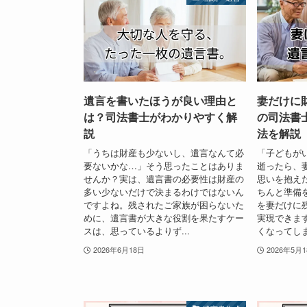
遺言を書いたほうが良い理由と
妻だけに
は？司法書士がわかりやすく解
の司法書
説
法を解説
「うちは財産も少ないし、遺言なんて必
「子どもが
要ないかな…」そう思ったことはありま
逝ったら、
せんか？実は、遺言書の必要性は財産の
思いを抱え
多い少ないだけで決まるわけではないん
ちんと準備
ですよね。残されたご家族が困らないた
を妻だけに
めに、遺言書が大きな役割を果たすケー
実現できま
スは、思っているよりず...
くなってしま
2026年6月18日
2026年5月