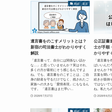
相続・遺言
遺言書をのこすメリットとは？
公正証書
新宿の司法書士がわかりやすく
士が手順
解説
かりやす
「遺言書って、自分には関係ない話か
「遺言書を
な…」と思っていませんか？実はそれ、
ばいいんだ
多くの方が最初にそう感じるんですよ
ませんか？
ね。でも、遺言書をのこすことは、ご自
言葉を聞い
身の財産を守るだけでなく、残されたご
続きが面倒
家族への大きな「愛情表現」にもなるん
ではないで
です。 「遺言書はまだ早い...
ね。私たちの
2026年7月27日
2026年6月
相続・遺言