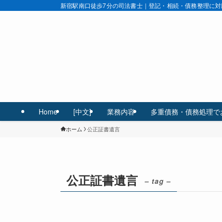
新宿駅南口徒歩7分の司法書士｜登記・相続・債務整理に対
Home
[中文]
業務内容
多重債務・債務処理で
ホーム
公正証書遺言
公正証書遺言
– tag –