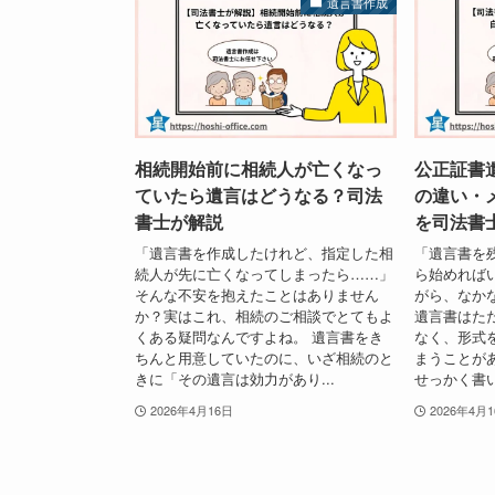
遺言書作成
相続開始前に相続人が亡くなっ
公正証書
ていたら遺言はどうなる？司法
の違い・
書士が解説
を司法書
「遺言書を作成したけれど、指定した相
「遺言書を
続人が先に亡くなってしまったら……」
ら始めれば
そんな不安を抱えたことはありません
がら、なか
か？実はこれ、相続のご相談でとてもよ
遺言書はた
くある疑問なんですよね。 遺言書をき
なく、形式
ちんと用意していたのに、いざ相続のと
まうことが
きに「その遺言は効力があり...
せっかく書い
2026年4月16日
2026年4月