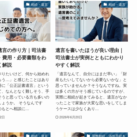
相続・遺言
相続・遺言
遺言の作り方｜司法書
遺言を書いたほうが良い理由｜
・費用・必要書類をわ
司法書士が実例とともにわかり
く解説
やすく解説
作りたいけど、何から始めれ
「遺言なんて、自分にはまだ早い」「財
ろう…」と感じたことはあり
産もたいしてないから必要ないかな」と
特に「公正証書遺言」という
思っていませんか？そうなんですね。実
て、なんとなく難しそう、手
は多くの方がそう感じているのですが、
そうと思っている方も多いの
実際に相続が起きてみると、遺言がなか
しょうか。 そうなんです
ったことで家族が大変な思いをしてしま
もとへ相談に...
うケースは少なくあり...
22日
2026年6月20日
相続・遺言
国際相続・渉外手続き