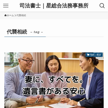
司法書士｜星総合法務事務所
ホーム
代襲相続
代襲相続
– tag –
相続・遺言