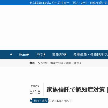
新宿駅南口徒歩7分の司法書士｜登記・相続・債務整理に対
Home
[中文]
業務内容
多重債務・債務処理で
ホーム
相続・遺産手続き
相続・遺言
2026
家族信託で認知症対策
5/16
相続・遺言
2026年6月27日