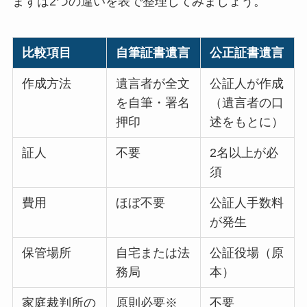
まずは2つの違いを表で整理してみましょう。
比較項目
自筆証書遺言
公正証書遺言
作成方法
遺言者が全文
公証人が作成
を自筆・署名
（遺言者の口
押印
述をもとに）
証人
不要
2名以上が必
須
費用
ほぼ不要
公証人手数料
が発生
保管場所
自宅または法
公証役場（原
務局
本）
家庭裁判所の
原則必要※
不要