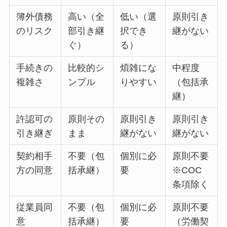
簿外債務
高い（全
低い（選
原則引き
のリスク
部引き継
択でき
継がない
ぐ）
る）
手続きの
比較的シ
煩雑にな
中程度
複雑さ
ンプル
りやすい
（包括承
継）
許認可の
原則その
原則引き
原則引き
引き継ぎ
まま
継がない
継がない
契約相手
不要（包
個別に必
原則不要
方の同意
括承継）
要
※COC
条項除く
従業員同
不要（包
個別に必
原則不要
意
括承継）
要
（労働契