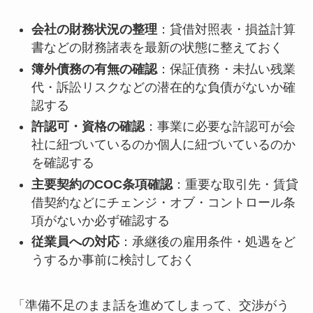
会社の財務状況の整理
：貸借対照表・損益計算
書などの財務諸表を最新の状態に整えておく
簿外債務の有無の確認
：保証債務・未払い残業
代・訴訟リスクなどの潜在的な負債がないか確
認する
許認可・資格の確認
：事業に必要な許認可が会
社に紐づいているのか個人に紐づいているのか
を確認する
主要契約のCOC条項確認
：重要な取引先・賃貸
借契約などにチェンジ・オブ・コントロール条
項がないか必ず確認する
従業員への対応
：承継後の雇用条件・処遇をど
うするか事前に検討しておく
「準備不足のまま話を進めてしまって、交渉がう